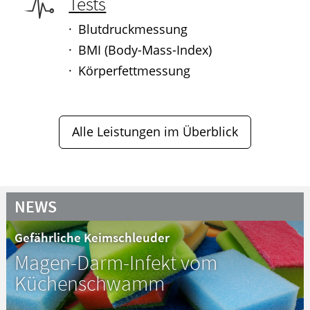
Tests
Blutdruckmessung
BMI (Body-Mass-Index)
Körperfettmessung
Alle Leistungen im Überblick
NEWS
Gefährliche Keimschleuder
Magen-Darm-Infekt vom
Küchenschwamm